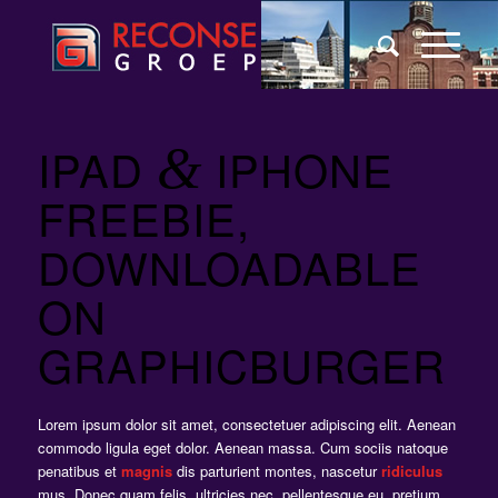
IPAD
&
IPHONE
FREEBIE,
DOWNLOADABLE
ON
GRAPHICBURGER
Lorem ipsum dolor sit amet, consectetuer adipiscing elit. Aenean
commodo ligula eget dolor. Aenean massa. Cum sociis natoque
penatibus et
magnis
dis parturient montes, nascetur
ridiculus
mus. Donec quam felis, ultricies nec, pellentesque eu, pretium