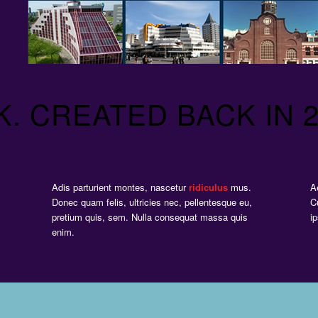
K. CREATED BACK IN 
Adis parturient montes, nascetur
ridiculus
mus.
A
Donec quam felis, ultricies nec, pellentesque eu,
C
pretium quis, sem. Nulla consequat massa quis
i
enim.